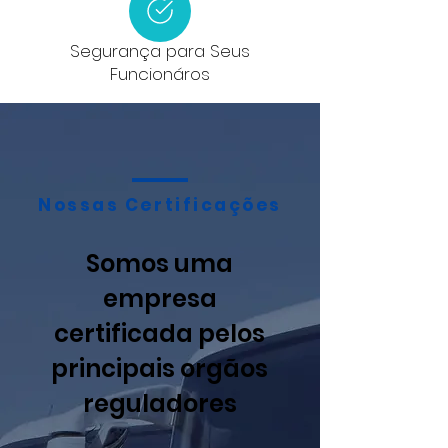
Segurança para Seus
Funcionáros
Nossas Certificações
Somos uma
empresa
certificada pelos
principais orgãos
reguladores