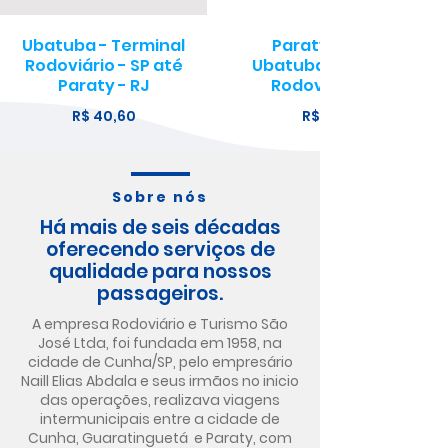
Ubatuba - Terminal
Paraty - RJ até
Rodoviário - SP até
Ubatuba - Terminal
Paraty - RJ
Rodoviário - SP
R$ 40,60
R$ 35,00
Sobre nós
Há mais de seis décadas
oferecendo serviços de
qualidade para nossos
passageiros.
A empresa Rodoviário e Turismo São
José Ltda, foi fundada em 1958, na
cidade de Cunha/SP, pelo empresário
Naill Elias Abdala e seus irmãos no inicio
das operações, realizava viagens
intermunicipais entre a cidade de
Cunha, Guaratinguetá e Paraty, com